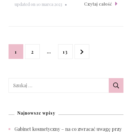
Czytaj całość
updated on
10 marca 2023
Nawigacja
Page
Page
…
Page
1
2
13
po
wpisach
Szukaj:
Najnowsze wpisy
Gabinet kosmetyczny – na co zwracać uwagę przy