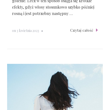
golenie. Lecz w ten sposób osiąga się krótkie
efekty, gdyż włosy stosunkowo szybko później
rosną i jest potrzebny następny …
Czytaj całość
on
3 kwietnia 2023