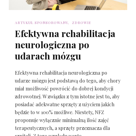
ARTYKUŁ SPONSOROWANY
ZDROWIE
Efektywna rehabilitacja
neurologiczna po
udarach mózgu
Efektywna rehabilitacja neurologiczna po
udarze mózgu jest podstawą do tego, aby chory
miał możliwość powrócić do dobrej kondycji
zdrowotnej. W związku z tym istotne jest to, aby
posiadać adekwatne sprzęty z użyciem jakich
będzie to w 100% możliwe. Niestety, NFZ
proponuje wyłącznie minimalną ilość zajęć
terapeutycznych, a sprzęty przeznacza dla
szpitali. Z tego względu warto …