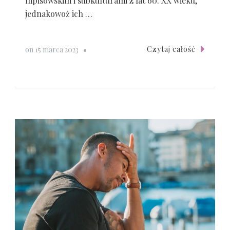
hipisowskim i subkulturami z lat 60. XX wieku,
jednakowoż ich …
Czytaj całość
on
15 marca 2023